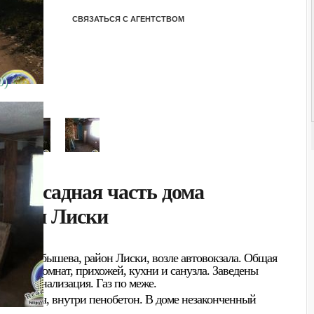
СВЯЗАТЬСЯ С АГЕНТСТВОМ
0)
я фасадная часть дома
р-н Лиски
о ул. Куйбышева, район Лиски, возле автовокзала. Общая
ит из 2 комнат, прихожей, кухни и санузла. Заведены
льная канализация. Газ по меже.
ка кирпич, внутри пенобетон. В доме незаконченный