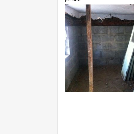
Хорошее местоположение для биз
Стоимость: 169 000 грн. (
Риэлтор: Анна Юрьевна (09
Раб. тел. (095) 2344499, (
+38 (06153) 44442, +38 (06