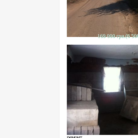
169 000 грн.(6 50
Продаетс
Продается фасадная часть дома п
площадь дома 42 кв. м. Дом состо
коммуникации: вода, свет, центра
Материалы стен: саман, облицов
ремонт.