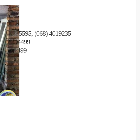
неса.
6 500)
9) 4055595, (068) 4019235
096) 2344499
153) 44499