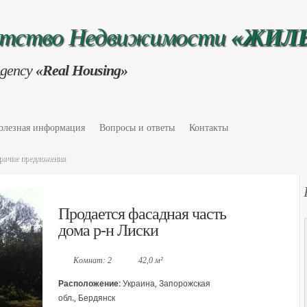
нтство Недвижимости
«ЖИЛ
Agency
«Real Housing»
олезная информация
Вопросы и ответы
Контакты
рячие предложения
Продается фасадная часть
дома р-н Лиски
Комнат: 2
42,0 м²
Расположение:
Украина, Запорожская
обл., Бердянск