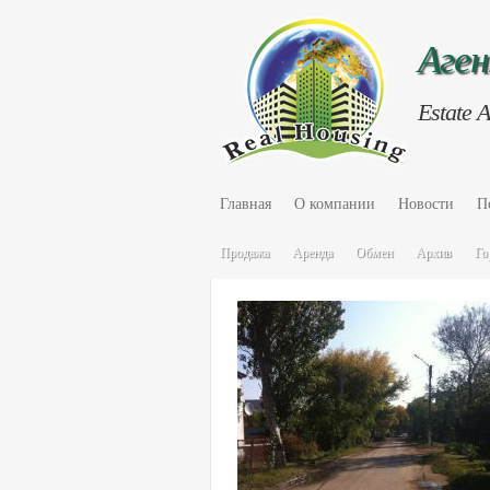
Аге
Estate 
Главная
О компании
Новости
П
Продажа
Аренда
Обмен
Архив
Го