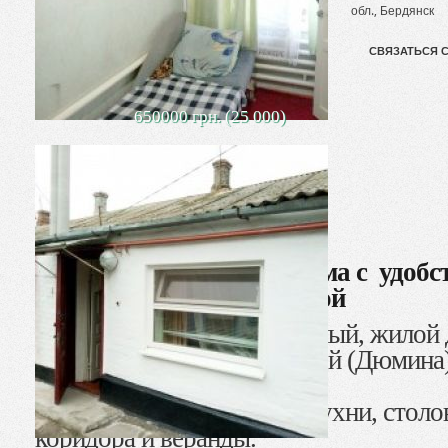
обл., Бердянск
СВЯЗАТЬСЯ 
650000 грн. (25 000)
Продается передняя ч/дома с удобс
центре по ул. Итальянской
Продается газифицированный, жилой
в центре, по ул. Итальянской (Дюмина)
Общая площадь – 65кв.м.
Дом состоит из 3 комнат, кухни, столо
коридора и веранды.