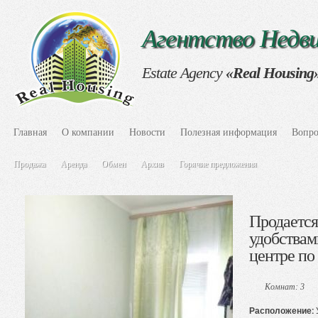
Агентство Нед
Estate Agency
«Real Housing
Главная
О компании
Новости
Полезная информация
Вопро
Продажа
Аренда
Обмен
Архив
Горячие предложения
Продается
удобствам
центре по
Комнат: 3
Расположение: