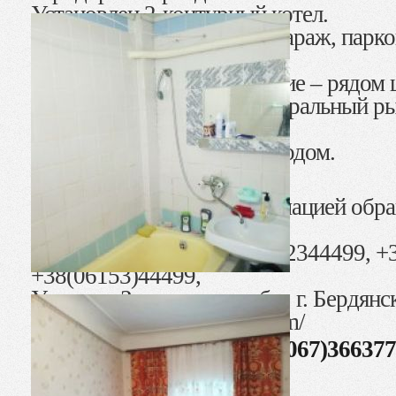
Установлен 2-контурный котел.
Во дворе хоз. постройки, гараж, парк
авто.
Удобное месторасположение – рядом ц
автобусная остановка, центральный ры
магазины и др.
К морю 15 минут пешим ходом.
Стоимость: 25 000 $.
За более детальной информацией обр
телефонам:
АН «Жильё» тел. +38(096)2344499, +
+38(06153)44499,
Украина, Запорожская обл., г. Бердянск
оф. 17,
http://reahousing.com/
Андрей Викторович +38(067)3663777