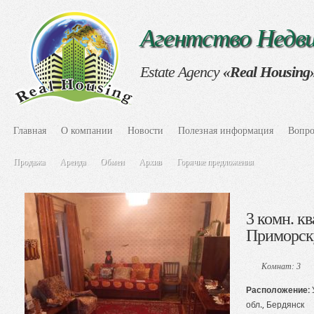
Агентство Нед
Estate Agency
«Real Housing
Главная
О компании
Новости
Полезная информация
Вопро
Продажа
Аренда
Обмен
Архив
Горячие предложения
3 комн. к
Приморск
Комнат: 3
Расположение:
обл., Бердянск